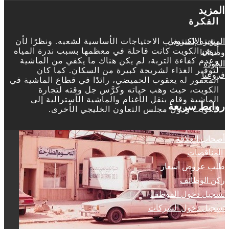
المزيد
الفكرة
المتجر الإلكتروني
رؤيته لاستيعاب الاحتياجات الأساسية لشعبه. ونظرًا لأن
أرض الكويت كانت قاحلة في معظمها بسبب ندرة المياه
وصفاتنا
وعدم كفاءة التربة، لم يكن هناك ما يكفي من الماشية
الجودة
لتوفير الغذاء لشريحة كبيرة من السكان. كما كان
فروعنا
المغفور له يعقوب الحميضي، رائدًا في قطاع الماشية في
الكويت، حيث وهب حياته وكرَّس جل وقته لتجارة
الماشية وقام بنقل الأغنام والماشية الأسترالية إلى
روابط سريعة
الكويت ودول مجلس التعاون الخليجي الأخرى.
أصحاب العلاقة
المناقصات
طلب عروض أسعار
ركن الوظائف
تسجيل دخول الموظف
تسجيل دخول الشركات