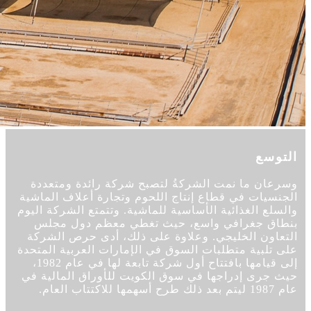
التوسع
وسرعان ما نمت الشركةُ لتصبح شركة رائدة ومتعددة
الجنسيات في قطاع إنتاج اللحوم وتجارة أعلاف الماشية
والسلع الغذائية الأساسية للماشية. وتتمتع الشركة اليوم
بنطاق جغرافي واسع، حيث تغطي معظم دول مجلس
التعاون الخليجي. وعلاوة على ذلك، أدى حرص الشركة
على تلبية متطلبات السوق في الإمارات العربية المتحدة
إلى قيامها بافتتاح أول شركة تابعة لها في عام 1982،
حيث جرى إدراجها في سوق الكويت للأوراق المالية في
عام 1987 ليتم بعد ذلك طرح أسهمها للاكتتاب العام.