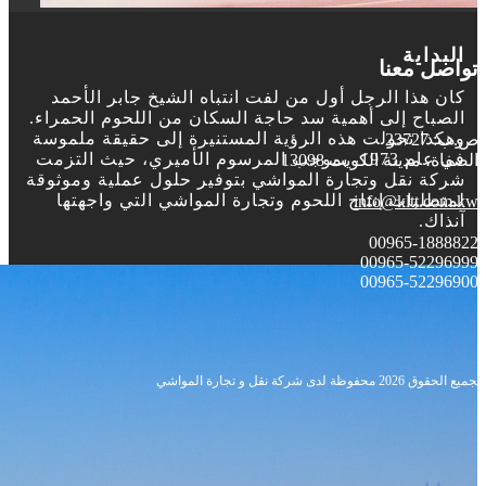
البداية
تواصل معنا
كان هذا الرجل أول من لفت انتباه الشيخ جابر الأحمد
الصباح إلى أهمية سد حاجة السكان من اللحوم الحمراء.
وهكذا تحولت هذه الرؤية المستنيرة إلى حقيقة ملموسة
ص.ب: 23727
في عام 1973، بموجب المرسوم الأميري، حيث التزمت
الصفاة، مدينة الكويت 13098
شركة نقل وتجارة المواشي بتوفير حلول عملية وموثوقة
لمتطلبات إنتاج اللحوم وتجارة المواشي التي واجهتها
info@kltt.com.kw
آنذاك.
00965-1888822
00965-52296999
00965-52296900
‍‍جميع الحقوق 2026 محفوظة لدى شركة نقل و تجارة المواشي