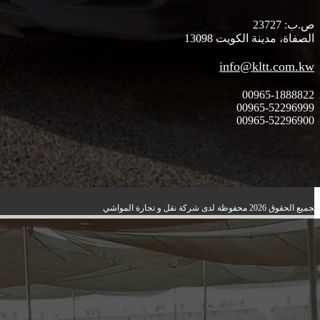
ص.ب: 23727
الصفاة، مدينة الكويت 13098
info@kltt.com.kw
00965-1888822
00965-52296999
00965-52296900
‍‍جميع الحقوق 2026 محفوظة لدى شركة نقل و تجارة المواشي